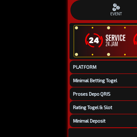
EVENT
PLATFORM
Minimal Betting Togel
Proses Depo QRIS
Rating Togel & Slot
Minimal Deposit