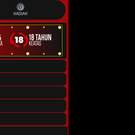
HADIAH